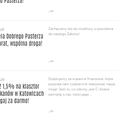
o Pasterza!
Zachęcamy też do modlitwy o powołania
026
do naszego Zakonu!
ela Dobrego Pasterza
 brat, wspólna droga!
Dziękujemy za wsparcie finansowe, które
026
pozwala nam codziennie realizować naszą
ż 1,5% na klasztor
misję! Jeśli to, co robimy, jest Ci bliskie
kanów w Katowicach
pamiętaj o nas, rozliczając...
gaj za darmo!