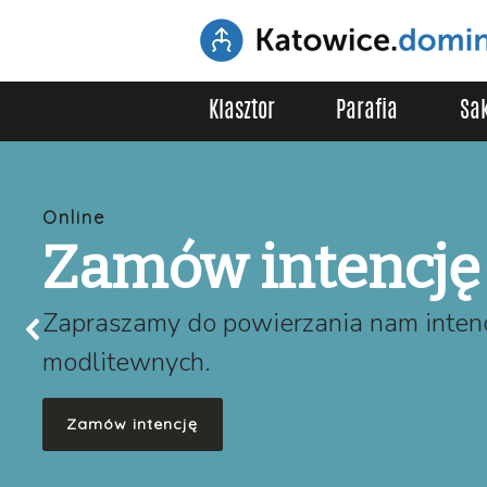
Klasztor
Parafia
Sa
Online
Zamów intencję
Zapraszamy do powierzania nam intenc
modlitewnych.
Zamów intencję