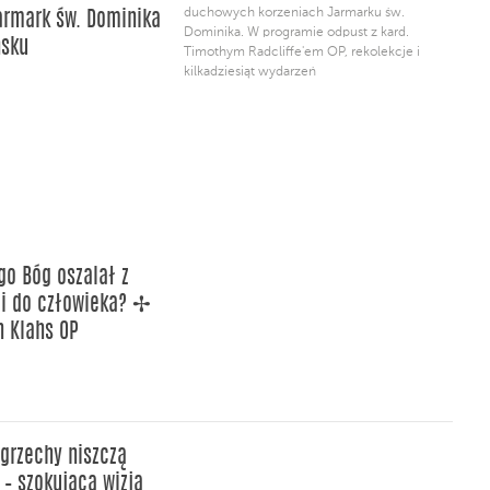
duchowych korzeniach Jarmarku św.
armark św. Dominika
Dominika. W programie odpust z kard.
ńsku
Timothym Radcliffe'em OP, rekolekcje i
kilkadziesiąt wydarzeń
go Bóg oszalał z
i do człowieka? ✢
n Klahs OP
grzechy niszczą
 – szokująca wizja