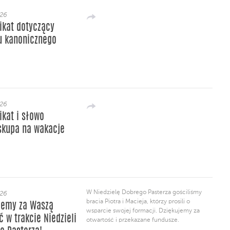
026
kat dotyczący
u kanonicznego
026
kat i słowo
skupa na wakacje
W Niedzielę Dobrego Pasterza gościliśmy
026
bracia Piotra i Macieja, którzy prosili o
jemy za Waszą
wsparcie swojej formacji. Dziękujemy za
ć w trakcie Niedzieli
otwartość i przekazane fundusze.