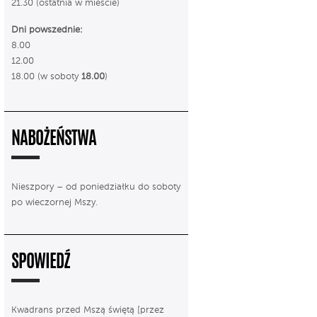
21.30 (ostatnia w mieście)
Dni powszednie:
8.00
12.00
18.00 (w soboty
18.00
)
NABOŻEŃSTWA
Nieszpory – od poniedziałku do soboty
po wieczornej Mszy.
SPOWIEDŹ
Kwadrans przed Mszą świętą [przez