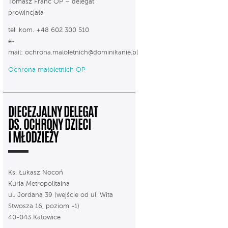
Tomasz Franc OP – delegat
prowincjała
tel. kom. +48 602 300 510
e-
mail:
ochrona.maloletnich@dominikanie.pl
Ochrona małoletnich OP
DIECEZJALNY DELEGAT
DS. OCHRONY DZIECI
I MŁODZIEŻY
Ks. Łukasz Nocoń
Kuria Metropolitalna
ul. Jordana 39 (wejście od ul. Wita
Stwosza 16, poziom -1)
40-043 Katowice