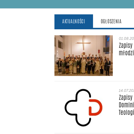
AKTUALNOŚCI
OGŁOSZENIA
01.08.2
Zapisy
młodzi
14.07.2
Zapisy
Domini
Teologi