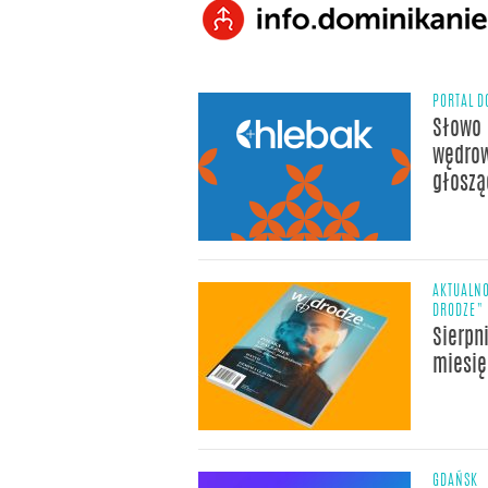
PORTAL D
Słowo 
wędrow
głoszą
AKTUALNO
DRODZE"
Sierpn
miesię
GDAŃSK