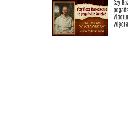
Czy Bo
pogańs
Videtu
Więcł