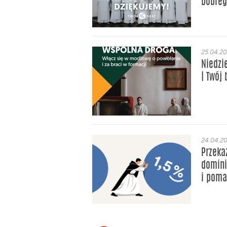
Dobreg
25.04.2
Niedzi
| Twój
24.04.2
Przeka
domini
i poma