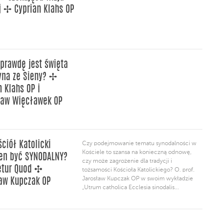
j ✢ Cyprian Klahs OP
prawdę jest święta
yna ze Sieny? ✢
n Klahs OP i
ław Więcławek OP
ściół Katolicki
Czy podejmowanie tematu synodalności w
Kościele to szansa na konieczną odnowę,
en być SYNODALNY?
czy może zagrożenie dla tradycji i
etur Quod ✣
tożsamości Kościoła Katolickiego? O. prof.
Jarosław Kupczak OP w swoim wykładzie
aw Kupczak OP
„Utrum catholica Ecclesia sinodalis...