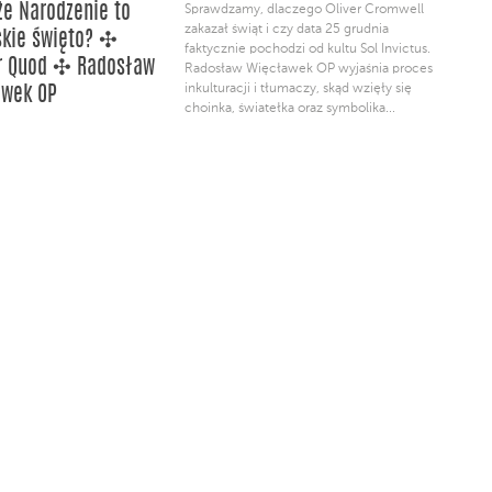
że Narodzenie to
Sprawdzamy, dlaczego Oliver Cromwell
zakazał świąt i czy data 25 grudnia
kie święto? ✣
faktycznie pochodzi od kultu Sol Invictus.
r Quod ✣ Radosław
Radosław Więcławek OP wyjaśnia proces
inkulturacji i tłumaczy, skąd wzięły się
awek OP
choinka, światełka oraz symbolika...