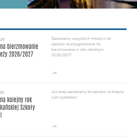
Zapraszamy wszystkich młodych do
026
zapisów na przygotowanie do
 na bierzmowanie
bierzmowania w roku szkolnym
eży 2026/2027
2026/2027!
Już teraz zapraszamy do zapisów na kolejny
026
cykl wykładów!
 na kolejny rok
kańskiej Szkoły
i