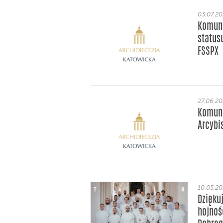
03.07.2
Komuni
status
FSSPX
27.06.2
Komuni
Arcybi
10.05.2
Dzięku
hojnoś