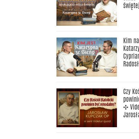
święte
Kim na
Katarz
Cypria
Rados
Czy Ko
powini
✣ Vid
Jarosł