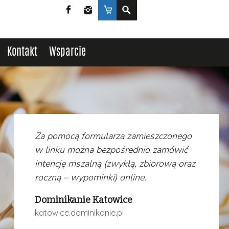
Facebook
Instagram
Sklep
Kontakt
Wsparcie
Za pomocą formularza zamieszczonego
w linku można bezpośrednio zamówić
intencję mszalną (zwykłą, zbiorową oraz
roczną – wypominki) online.
Dominikanie Katowice
katowice.dominikanie.pl