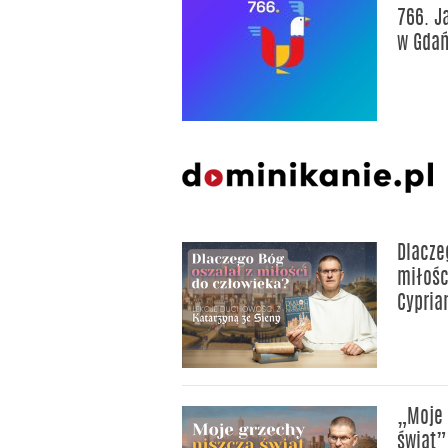
766. J
w Gda
Dlacze
miłośc
Cypria
„Moje 
świat”