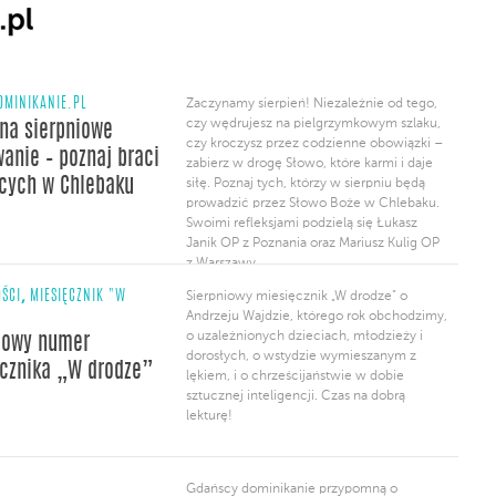
OMINIKANIE.PL
Zaczynamy sierpień! Niezależnie od tego,
czy wędrujesz na pielgrzymkowym szlaku,
na sierpniowe
czy kroczysz przez codzienne obowiązki –
anie – poznaj braci
zabierz w drogę Słowo, które karmi i daje
cych w Chlebaku
siłę. Poznaj tych, którzy w sierpniu będą
prowadzić przez Słowo Boże w Chlebaku.
Swoimi refleksjami podzielą się Łukasz
Janik OP z Poznania oraz Mariusz Kulig OP
z Warszawy.
,
ŚCI
MIESIĘCZNIK "W
Sierpniowy miesięcznik „W drodze” o
Andrzeju Wajdzie, którego rok obchodzimy,
o uzależnionych dzieciach, młodzieży i
iowy numer
dorosłych, o wstydzie wymieszanym z
cznika „W drodze”
lękiem, i o chrześcijaństwie w dobie
sztucznej inteligencji. Czas na dobrą
lekturę!
Gdańscy dominikanie przypomną o